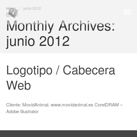
Home
/
junio 2012
dipWeb
Monthly Archives:
junio 2012
Logotipo / Cabecera
Hello world!
Web
PRÓXIMAMENTE NUEVA
PÁGINA WEB
Casa Magarola
Cliente: MovidAnimal. www.movidanimal.es CorelDRAW –
¡¡ESTAMOS DE ESTRENO!!
Adobe Illustrator
Logotipo Tecnología ambiental